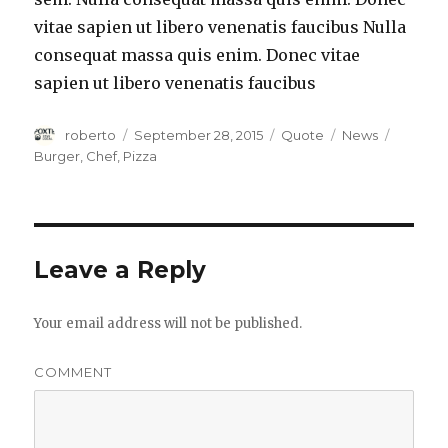
vitae sapien ut libero venenatis faucibus Nulla
consequat massa quis enim. Donec vitae
sapien ut libero venenatis faucibus
Author
roberto
Posted
September 28, 2015
Format
Quote
Categories
News
Tags
on
Burger
,
Chef
,
Pizza
Leave a Reply
Your email address will not be published.
COMMENT