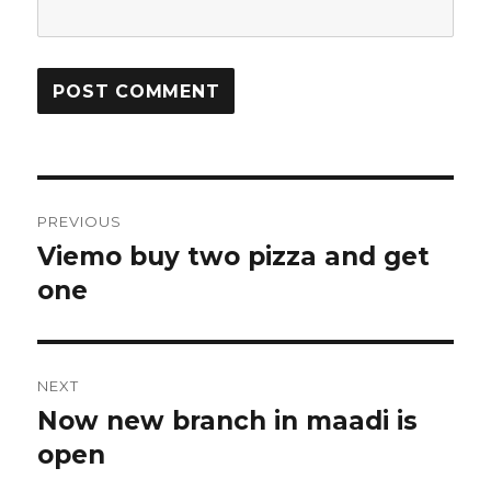
Post
PREVIOUS
navigation
Viemo buy two pizza and get
Previous
one
post:
NEXT
Now new branch in maadi is
Next
open
post: